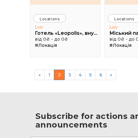
Locations
Locations
Lviv
Lviv
Готель «Leopolis», внутрішній дворик, вул. Театральна, 16, м. Львів
від 0₴ - до 0₴
від 0₴ - до 
#Локація
#Локація
«
1
2
3
4
5
6
»
Subscribe for actions a
announcements