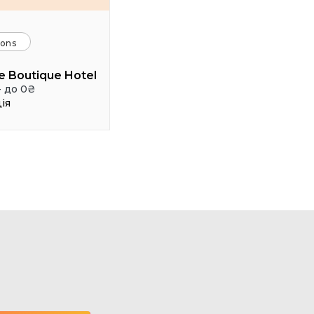
ions
e Boutique Hotel
- до 0₴
ія