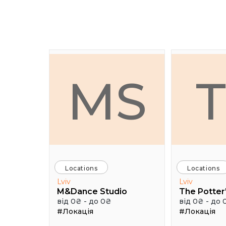
MS
Locations
Locations
Lviv
Lviv
M&Dance Studio
The Potter'
від 0₴ - до 0₴
від 0₴ - до 
#Локація
#Локація