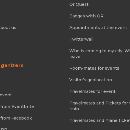
Qr Quest
Badges with QR
about us
Appointments at the event
Twitterwall
Who is coming to my city. 
leave
rganizers
Room-mates for events
Visitor’s geolocation
Travelmates for event
 event
Travelmates and Tickets for 
 from Eventbrite
train
 from Facebook
Travelmates and Plane ticke
APP