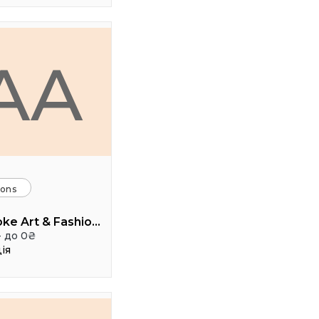
AA
ions
Artichoke Art & Fashion School
- до 0₴
ія