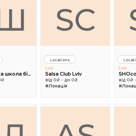
ГШ
SC
Locations
Locat
Lviv
Lviv
Громадська школа бізнесу
Salsa Club Lviv
0₴
від 0₴ - до 0₴
від 0₴ 
#Локація
#Локац
ПЛ
AS