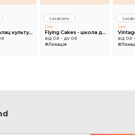
Locations
Locat
Lviv
Lviv
Міський палац культури імені Гната Хоткевича, мала зала
Flying Cakes - школа дизайну
Vintag
0₴
від 0₴ - до 0₴
від 0₴ 
#Локація
#Локац
nd