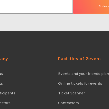
any
Facilities of 2event
us
Events and your friends pla
ts
Online tickets for events
ticipants
Ticket Scanner
estors
Contractors