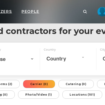
IZERS
PEOPLE
d contractors for your e
y
Country
Cit
Country
orms (2)
Carrier (0)
Catering (0)
g (0)
Photo/Video (1)
Locations (101)