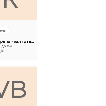
ions
Конференц - зал готелю ТАУРУС
- до 0₴
ія
VB