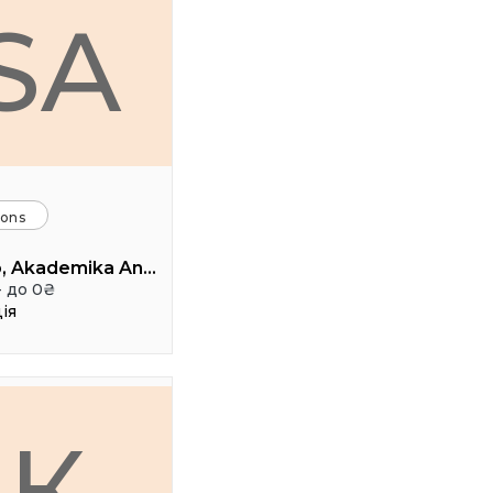
SA
ions
SHOco, Akademika Andriya Sakharova Street, Lviv, Lviv Oblast, Ukraine
- до 0₴
ія
К