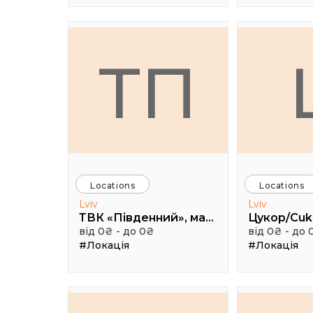
ТП
Locations
Locations
Lviv
Lviv
ТВК «Південний», малий конференц зал
від 0₴ - до 0₴
від 0₴ - до 
#Локація
#Локація