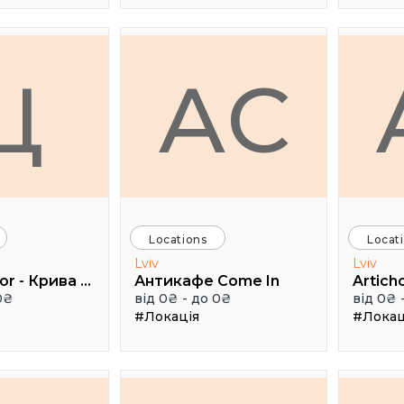
Ц
АC
Locations
Locat
Lviv
Lviv
Цукор/Cukor - Крива Липа, 3
Антикафе Come In
0₴
від 0₴ - до 0₴
від 0₴ 
#Локація
#Локац