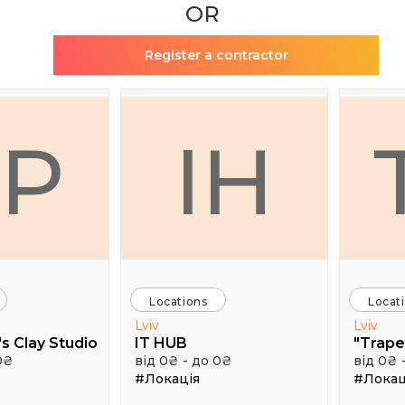
OR
Register a contractor
TP
IH
Locations
Locat
Lviv
Lviv
s Clay Studio
IT HUB
"Trape
0₴
від 0₴ - до 0₴
від 0₴ 
#Локація
#Локац