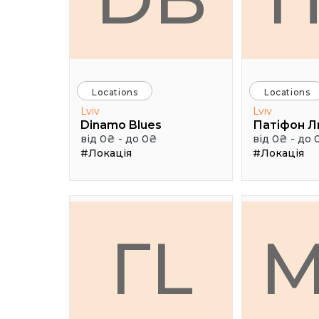
Locations
Locations
Lviv
Lviv
Dinamo Blues
Патіфон Л
від 0₴ - до 0₴
від 0₴ - до 
#Локація
#Локація
ГL