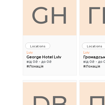
GH
Locations
Locations
Lviv
Lviv
George Hotel Lviv
від 0₴ - до 0₴
від 0₴ - до 
#Локація
#Локація
DB