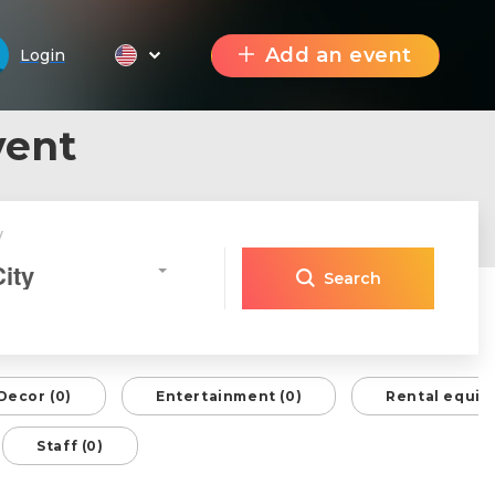
Add an event
Login
vent
y
City
Search
Decor (0)
Entertainment (0)
Rental equip
Staff (0)