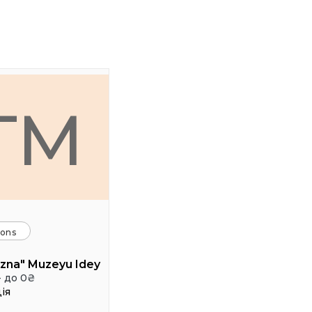
TM
ions
zna" Muzeyu Idey
- до 0₴
ія