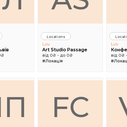
Locations
Locat
Lviv
Lviv
ьвів
Art Studio Passage
0₴
від 0₴ - до 0₴
від 0₴ 
#Локація
#Локац
МП
FC