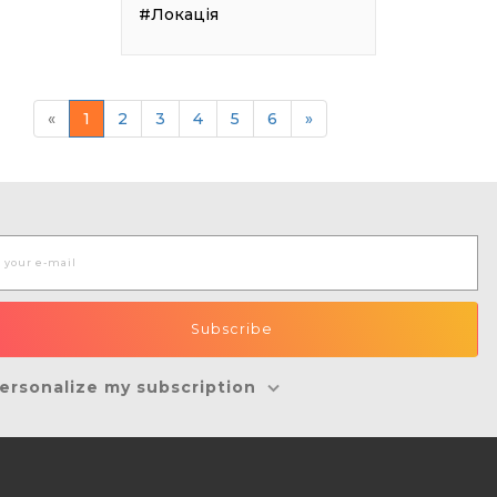
#Локація
«
1
2
3
4
5
6
»
ersonalize my subscription