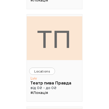
#Локація
ТП
Locations
Lviv
Театр пива Правда
від 0₴ - до 0₴
#Локація