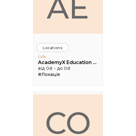
AE
Locations
Lviv
AcademyX Education Hub
від 0₴ - до 0₴
#Локація
CO