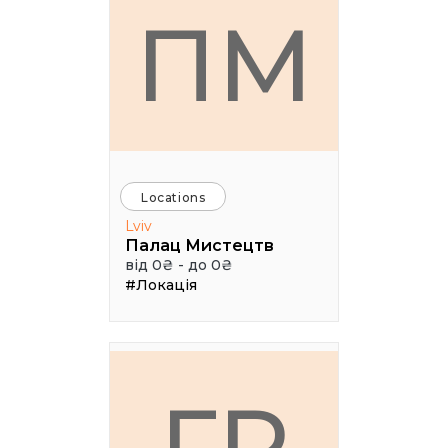
ПМ
Locations
Lviv
Палац Мистецтв
від 0₴ - до 0₴
#Локація
ГР