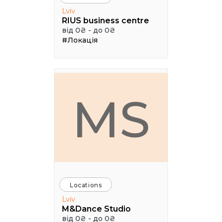
Lviv
RIUS business centre
від 0₴ - до 0₴
#Локація
MS
Locations
Lviv
M&Dance Studio
від 0₴ - до 0₴