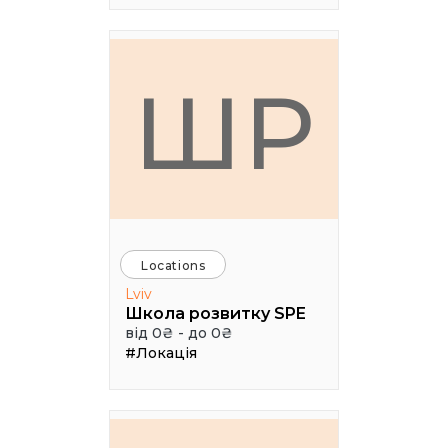
ШР
Locations
Lviv
Школа розвитку SPE
від 0₴ - до 0₴
#Локація