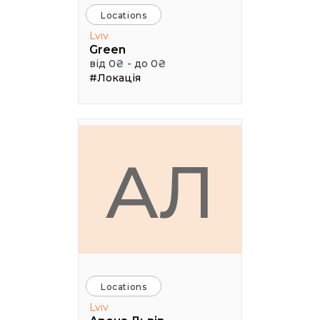
Locations
Lviv
Green
від 0₴ - до 0₴
#Локація
АЛ
Locations
Lviv