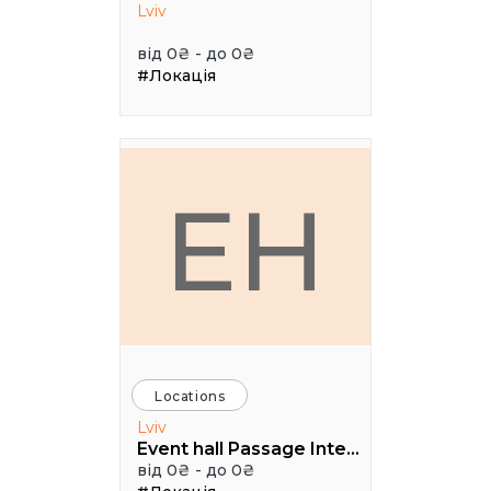
Lviv
від 0₴ - до 0₴
#Локація
EH
Locations
Lviv
Event hall Passage Interdit
від 0₴ - до 0₴