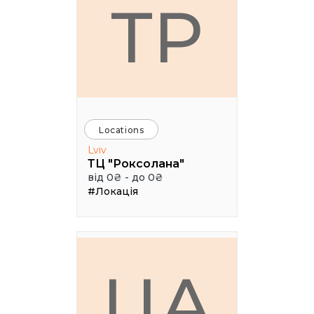
ТР
Locations
Lviv
ТЦ "Роксолана"
від 0₴ - до 0₴
#Локація
ЦА