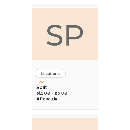
SP
Locations
Lviv
Split
від 0₴ - до 0₴
#Локація