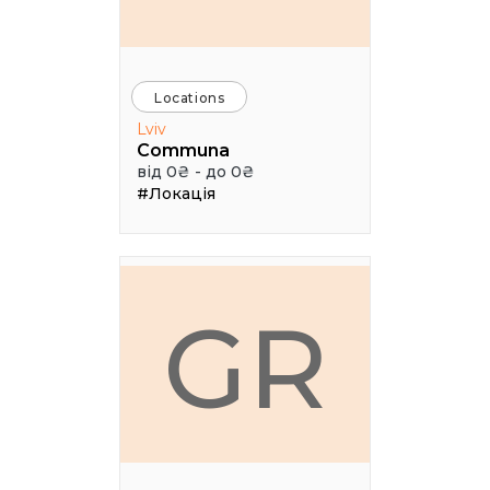
Locations
Lviv
Communa
від 0₴ - до 0₴
#Локація
GR