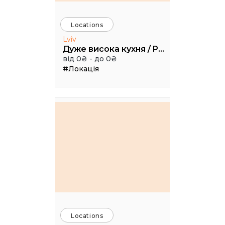
Locations
Lviv
Дуже висока кухня / Pretty High Kitchen
від 0₴ - до 0₴
#Локація
Locations