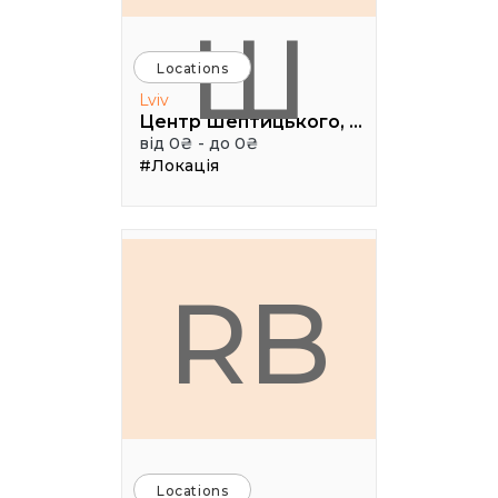
Ш
Locations
Lviv
Центр Шептицького, 1 поверх, паркова аудиторія
від 0₴ - до 0₴
#Локація
RB
Locations