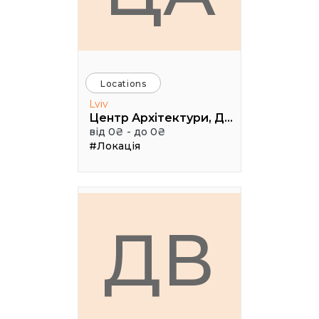
Locations
Lviv
Центр Архітектури, Дизайну та Урбаністики Порохова ВЕЖА
від 0₴ - до 0₴
#Локація
ДВ