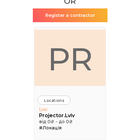
OR
Register a contractor
PR
Locations
Lviv
Projector.Lviv
від 0₴ - до 0₴
#Локація