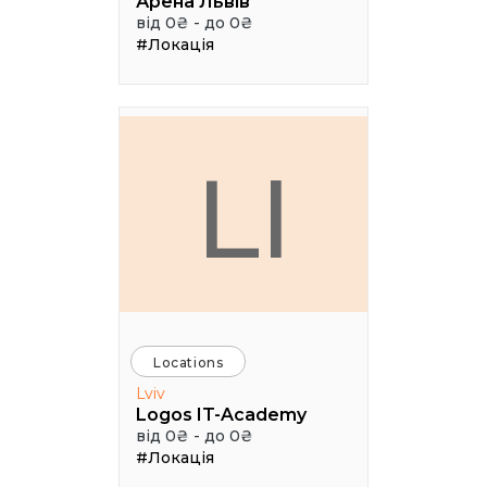
Арена Львів
від 0₴ - до 0₴
#Локація
LI
Locations
Lviv
Logos IT-Academy
від 0₴ - до 0₴
#Локація