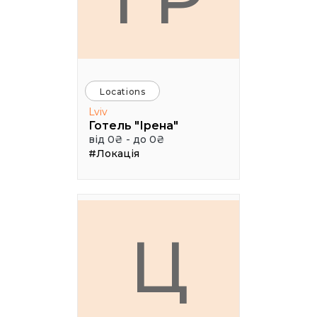
Locations
Lviv
Готель "Ірена"
від 0₴ - до 0₴
#Локація
Ц