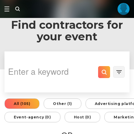
Find contractors for
your event
All (105)
Other (1)
Advertising platf
Event-agency (0)
Host (0)
Marketin