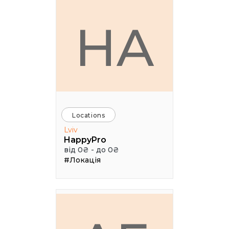
HA
Locations
Lviv
HappyPro
від 0₴ - до 0₴
#Локація