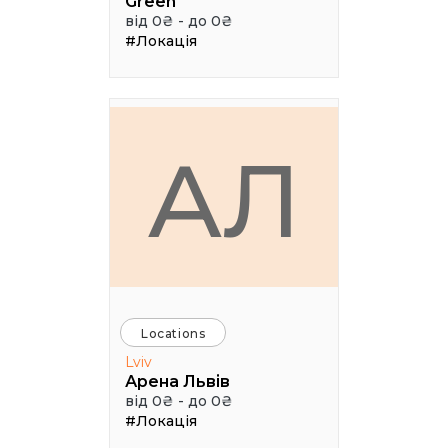
Green
від 0₴ - до 0₴
#Локація
АЛ
Locations
Lviv
Арена Львів
від 0₴ - до 0₴
#Локація