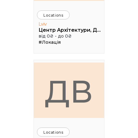
Locations
Lviv
Центр Архітектури, Дизайну та Урбаністики Порохова ВЕЖА
від 0₴ - до 0₴
#Локація
ДВ
Locations