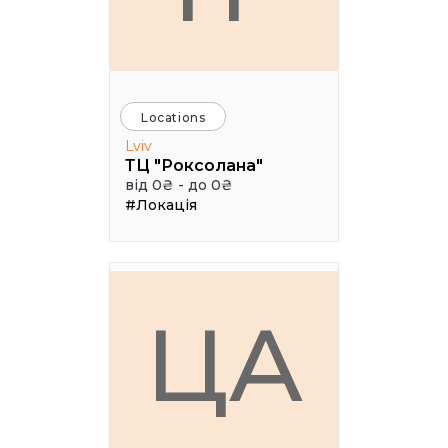
Locations
Lviv
ТЦ "Роксолана"
від 0₴ - до 0₴
#Локація
ЦА