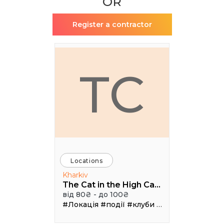
OR
Register a contractor
TC
Locations
Kharkiv
The Cat in the High Castle
від 80₴ - до 100₴
#Локація
#події
#клуби
#Зал