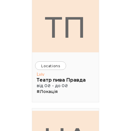
ТП
Locations
Lviv
Театр пива Правда
від 0₴ - до 0₴
#Локація