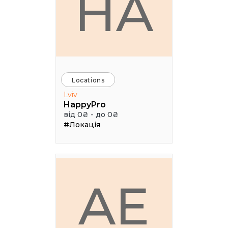
HA
Locations
Lviv
HappyPro
від 0₴ - до 0₴
#Локація
AE