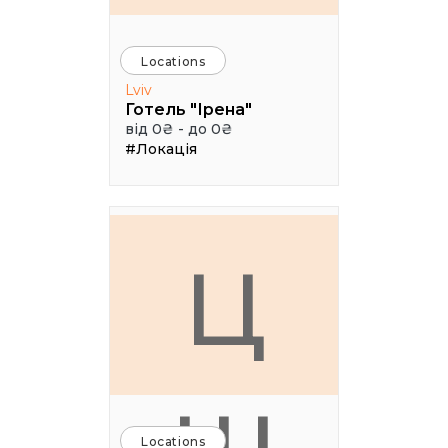
Locations
Lviv
Готель "Ірена"
від 0₴ - до 0₴
#Локація
Ц
Locations