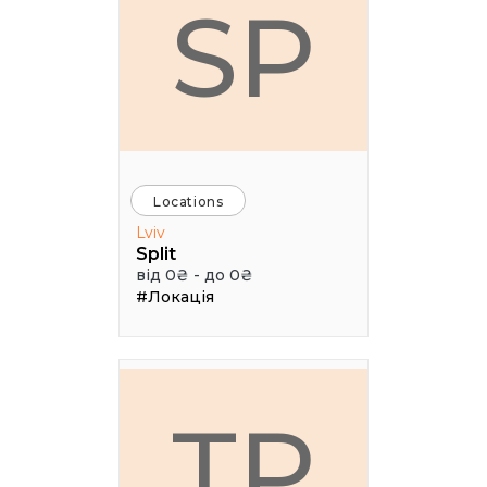
SP
Locations
Lviv
Split
від 0₴ - до 0₴
#Локація
ТР