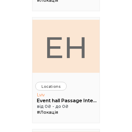
#Локація
EH
Locations
Lviv
Event hall Passage Interdit
від 0₴ - до 0₴
#Локація