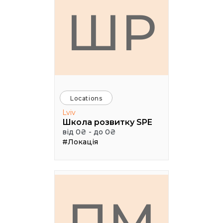
ШР
Locations
Lviv
Школа розвитку SPE
від 0₴ - до 0₴
#Локація
ПМ