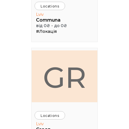
Locations
Lviv
Communa
від 0₴ - до 0₴
#Локація
GR
Locations
Lviv