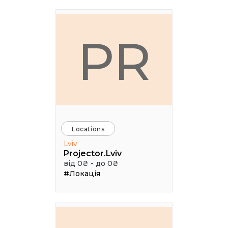
PR
Locations
Lviv
Projector.Lviv
від 0₴ - до 0₴
#Локація