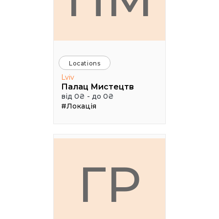
Locations
Lviv
Палац Мистецтв
від 0₴ - до 0₴
#Локація
ГР