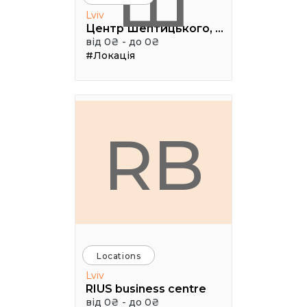
Ш
Lviv
Центр Шептицького, 1 поверх, паркова аудиторія
від 0₴ - до 0₴
#Локація
RB
Locations
Lviv
RIUS business centre
від 0₴ - до 0₴