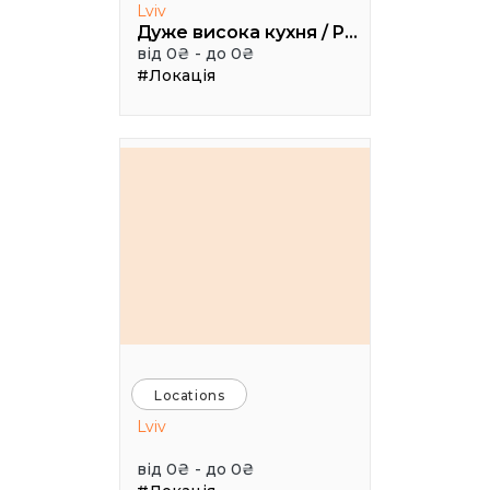
Lviv
Дуже висока кухня / Pretty High Kitchen
від 0₴ - до 0₴
#Локація
Locations
Lviv
від 0₴ - до 0₴