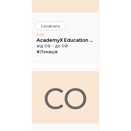
Locations
Lviv
AcademyX Education Hub
від 0₴ - до 0₴
#Локація
CO