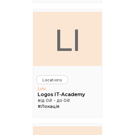
LI
Locations
Lviv
Logos IT-Academy
від 0₴ - до 0₴
#Локація