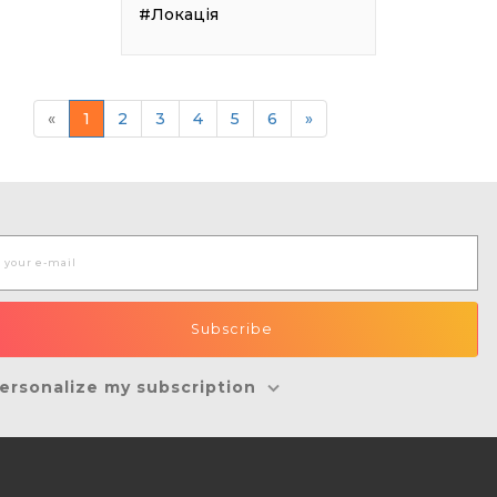
#Локація
«
1
2
3
4
5
6
»
ersonalize my subscription