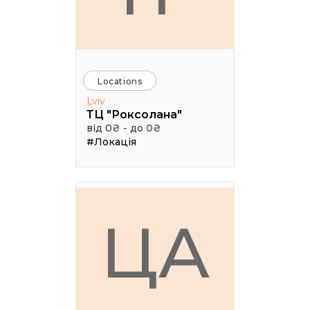
Locations
Lviv
ТЦ "Роксолана"
від 0₴ - до 0₴
#Локація
ЦА