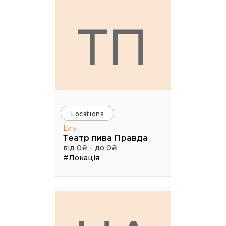
ТП
Locations
Lviv
Театр пива Правда
від 0₴ - до 0₴
#Локація