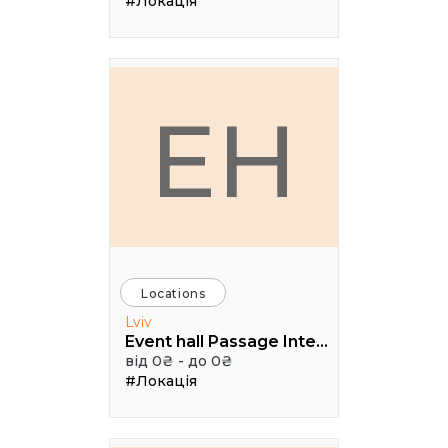
#Локація
EH
Locations
Lviv
Event hall Passage Interdit
від 0₴ - до 0₴
#Локація