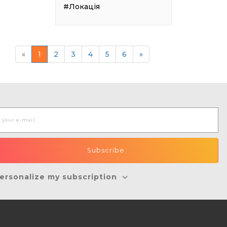
#Локація
«
1
2
3
4
5
6
»
ersonalize my subscription