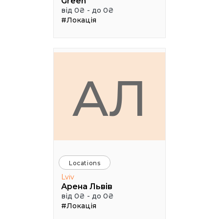
Green
від 0₴ - до 0₴
#Локація
АЛ
Locations
Lviv
Арена Львів
від 0₴ - до 0₴
#Локація