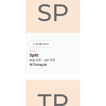
SP
Locations
Lviv
Split
від 0₴ - до 0₴
#Локація
ТР