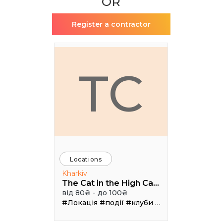
OR
Register a contractor
TC
Locations
Kharkiv
The Cat in the High Castle
від 80₴ - до 100₴
#Локація
#події
#клуби
#Зал