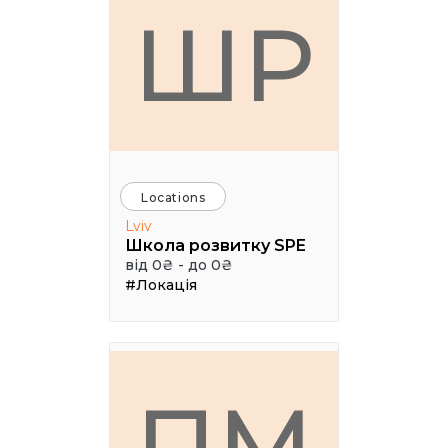
ШР
Locations
Lviv
Школа розвитку SPE
від 0₴ - до 0₴
#Локація
ПМ