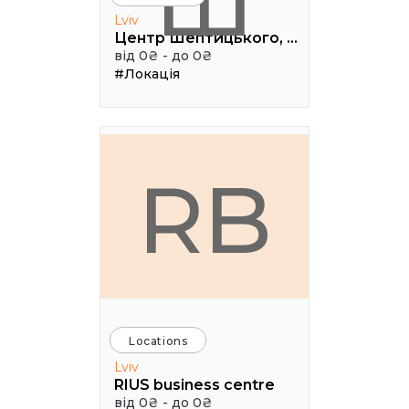
Ш
Lviv
Центр Шептицького, 1 поверх, паркова аудиторія
від 0₴ - до 0₴
#Локація
RB
Locations
Lviv
RIUS business centre
від 0₴ - до 0₴