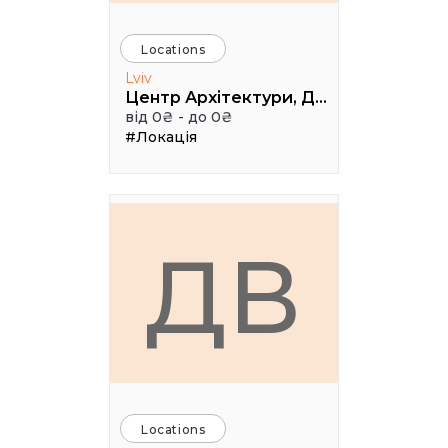
Locations
Lviv
Центр Архітектури, Дизайну та Урбаністики Порохова ВЕЖА
від 0₴ - до 0₴
#Локація
ДВ
Locations