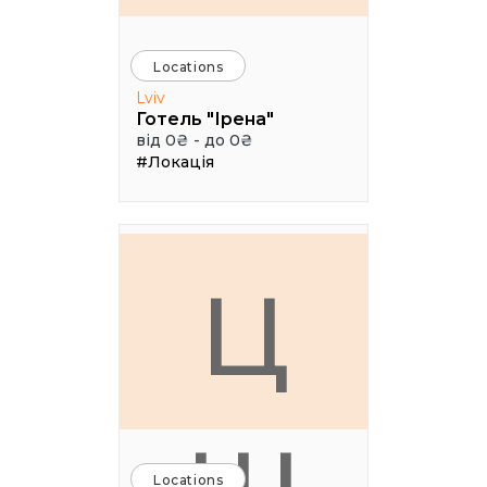
Locations
Lviv
Готель "Ірена"
від 0₴ - до 0₴
#Локація
Ц
Locations