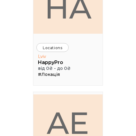
HA
Locations
Lviv
HappyPro
від 0₴ - до 0₴
#Локація
AE