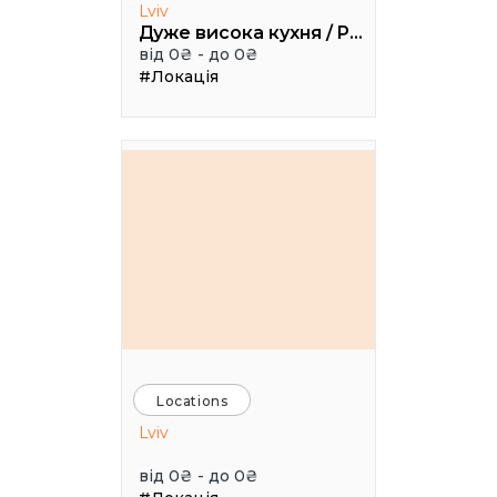
Lviv
Дуже висока кухня / Pretty High Kitchen
від 0₴ - до 0₴
#Локація
Locations
Lviv
від 0₴ - до 0₴