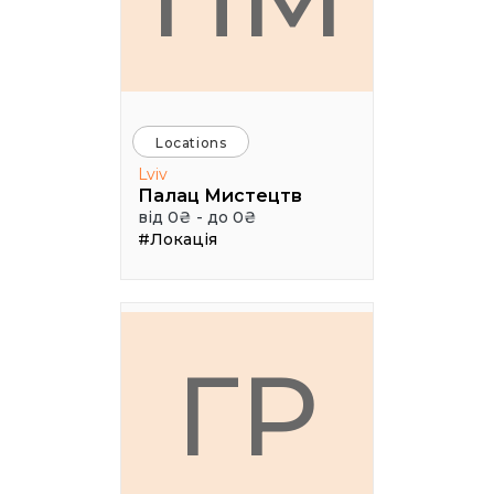
Locations
Lviv
Палац Мистецтв
від 0₴ - до 0₴
#Локація
ГР