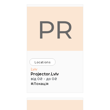
PR
Locations
Lviv
Projector.Lviv
від 0₴ - до 0₴
#Локація