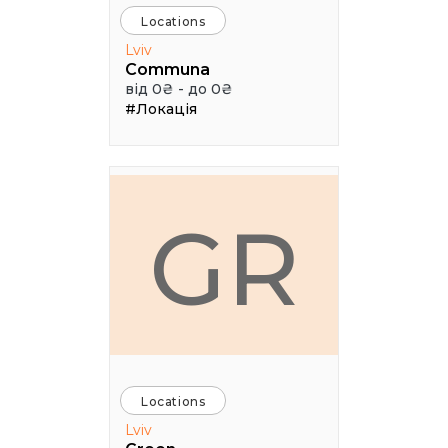
Locations
Lviv
Communa
від 0₴ - до 0₴
#Локація
GR
Locations
Lviv