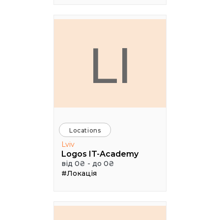
LI
Locations
Lviv
Logos IT-Academy
від 0₴ - до 0₴
#Локація