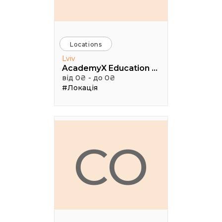
Locations
Lviv
AcademyX Education Hub
від 0₴ - до 0₴
#Локація
CO