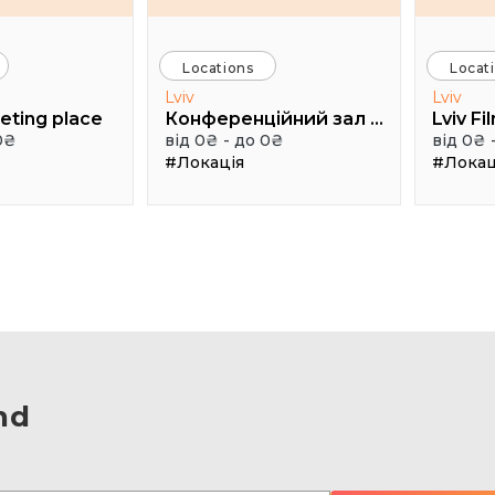
Locations
Locat
Lviv
Lviv
eting place
Конференційний зал УКУ
Lviv Fi
0₴
від 0₴ - до 0₴
від 0₴ 
#Локація
#Локац
nd