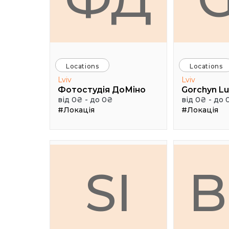
Locations
Locations
Lviv
Lviv
Фотостудія ДоМіно
від 0₴ - до 0₴
від 0₴ - до 
#Локація
#Локація
SI