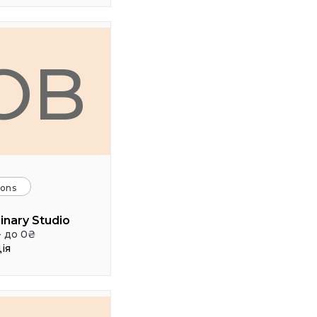
ОB
ions
inary Studio
- до 0₴
ія