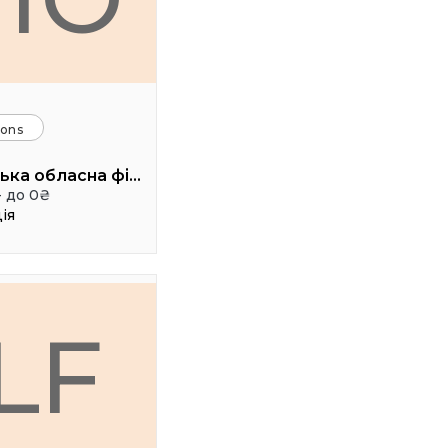
ions
Львівська обласна філармонія (Камерна сцена, 3 поверх), Чайковського 7
- до 0₴
ія
LF