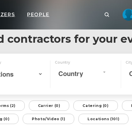
IZERS
PEOPLE
d contractors for your e
y
Country
Cit
Country
orms (2)
Carrier (0)
Catering (0)
g (0)
Photo/Video (1)
Locations (101)