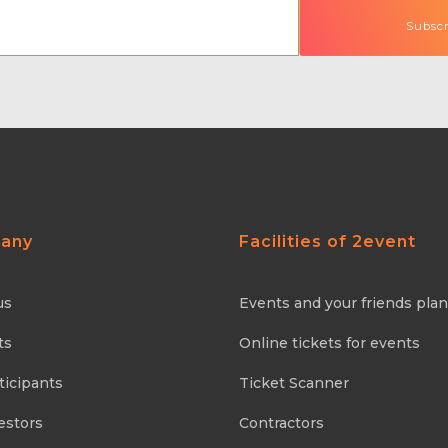
any
Facilities of 2event
us
Events and your friends pla
ts
Online tickets for events
ticipants
Ticket Scanner
estors
Contractors