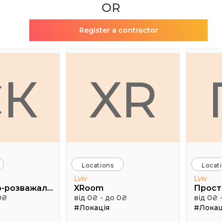
OR
Register a contractor
СК
XR
Locations
Locat
Lviv
Lviv
Спортивно-розважальний комплекс "Медик"
XRoom
0₴
від 0₴ - до 0₴
від 0₴ 
#Локація
#Локац