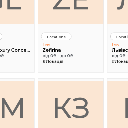
Locations
Locat
Lviv
Lviv
Gorchyn Luxury Concept House
Zefirina
0₴
від 0₴ - до 0₴
від 0₴ 
#Локація
#Локац
BM
КЗ