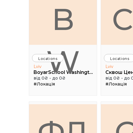
B
W
Locations
Locations
Lviv
Lviv
BoyarSchool Washington
Сквош Це
від 0₴ - до 0₴
від 0₴ - до 
#Локація
#Локація
ФД