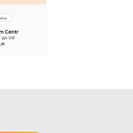
ions
lm Centr
- до 0₴
ія