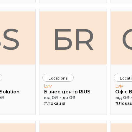
SS
БR
Locations
Locat
Lviv
Lviv
Solution
Бізнес-центр RIUS
Офіс B
0₴
від 0₴ - до 0₴
від 0₴ 
#Локація
#Локац