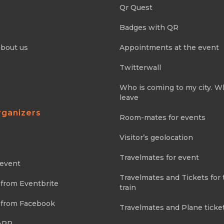
Qr Quest
Badges with QR
about us
Appointments at the event
Twitterwall
Who is coming to my city. 
leave
rganizers
Room-mates for events
Visitor’s geolocation
Travelmates for event
 event
Travelmates and Tickets for 
 from Eventbrite
train
 from Facebook
Travelmates and Plane ticke
APP