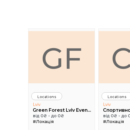
GF
Locations
Locations
Lviv
Lviv
Green Forest Lviv Events
від 0₴ - до 0₴
від 0₴ - до 
#Локація
#Локація