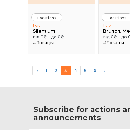
Locations
Locations
Lviv
Lviv
Silentium
Brunch. Me
від 0₴ - до 0₴
від 0₴ - до 
#Локація
#Локація
«
1
2
3
4
5
6
»
Subscribe for actions a
announcements