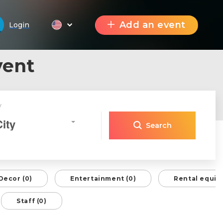
Add an event
Login
vent
y
City
Search
Decor (0)
Entertainment (0)
Rental equip
Staff (0)