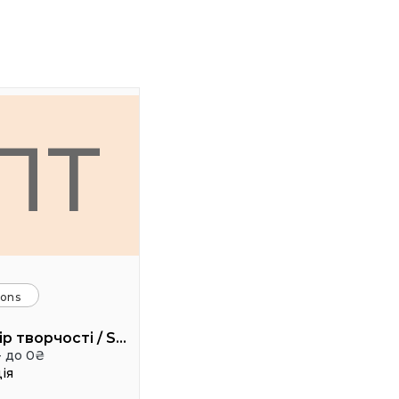
ПТ
ions
Простір творчості / Space creativity
- до 0₴
ія