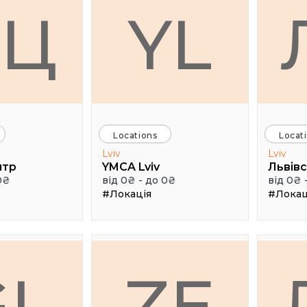
СЦ
YL
Locations
Locat
Lviv
Lviv
нтр
YMCA Lviv
0₴
від 0₴ - до 0₴
від 0₴ 
#Локація
#Локац
GL
ZE