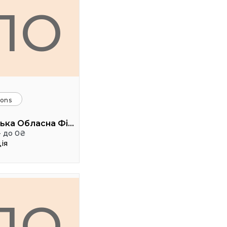
ЛО
ions
Львівська Обласна Філармонія
- до 0₴
ія
ЛО