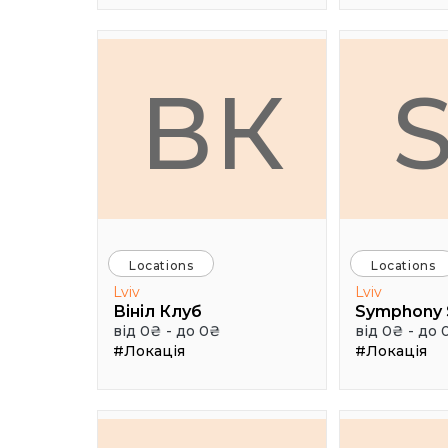
ВК
Locations
Locations
Lviv
Lviv
Вініл Клуб
Symphony 
від 0₴ - до 0₴
від 0₴ - до 
#Локація
#Локація