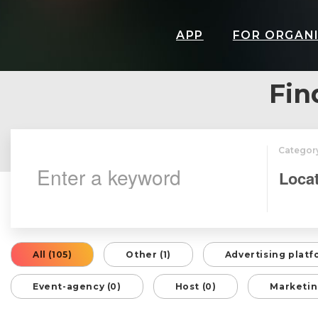
APP
FOR ORGAN
Fin
Categor
All (105)
Other (1)
Advertising platf
Event-agency (0)
Host (0)
Marketin